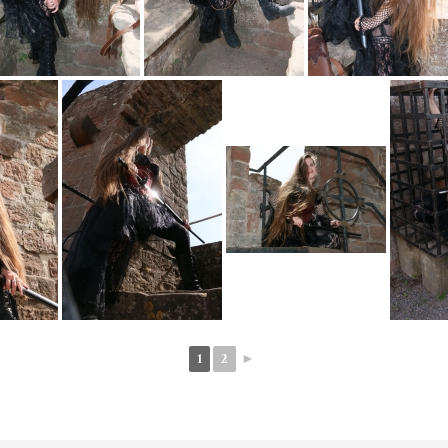
1
2
►