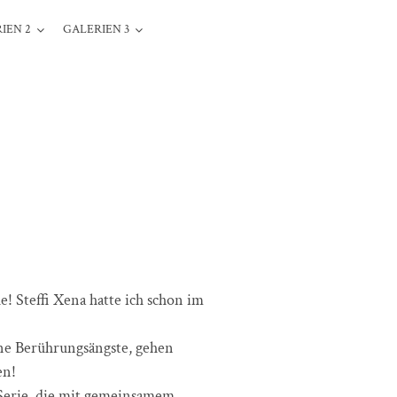
IEN 2
GALERIEN 3
! Steffi Xena hatte ich schon im
ine Berührungsängste, gehen
en!
 Serie, die mit gemeinsamem