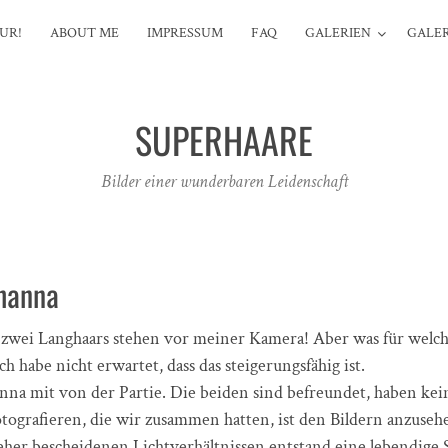
UR!
ABOUT ME
IMPRESSUM
FAQ
GALERIEN
GALER
SUPERHAARE
Bilder einer wunderbaren Leidenschaft
ohanna
zwei Langhaars stehen vor meiner Kamera! Aber was für welche
h habe nicht erwartet, dass das steigerungsfähig ist.
anna mit von der Partie. Die beiden sind befreundet, haben ke
tografieren, die wir zusammen hatten, ist den Bildern anzuseh
eher bescheidenen Lichtverhältnissen entstand eine lebendige